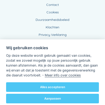
Contact
Cookies
Duurzaamheidsbeleid
Klachten
Privacy Verklaring
Wij gebruiken cookies
Op deze website wordt gebruik gemaakt van cookies,
zodat we zoveel mogelijk op jouw persoonlijk gebruik
kunnen afstemmen. Als je de cookies aanvaardt, dan gaan
wij ervan uit dat je toestemt met de gegevensverwerking
Verbonden Agent, BE0479256808
die daaruit voortvloeit. -
Meer info over cookies
van KBC Verzekeringen nv
Professor Roger Van Overstraetenplein 2
3000 Leuven - Belgie
Alles accepteren
BTW BE 0403.552.563 - RPR Leuven
Powered by
KBC-Agent
(
versie 3.21.0
)
Bene.be
© 2026 alle rechten voorbehouden
Aanpassen