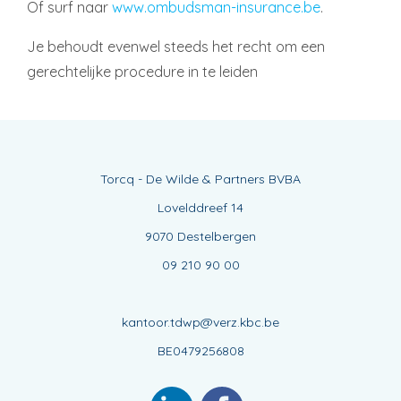
Of surf naar
www.ombudsman-insurance.be
.
Je behoudt evenwel steeds het recht om een
gerechtelijke procedure in te leiden
Torcq - De Wilde & Partners BVBA
Lovelddreef 14
9070 Destelbergen
09 210 90 00
kantoor.tdwp@verz.kbc.be
BE0479256808