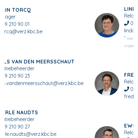
LINDA DE COCK
Relatiebeheerder
09 210 90 22
linda.de.cock@verz.kbc.be
niet aanwezig op dinsdag, woensdag en
vrijdagnamiddag
FREDERIC YVERGNEAUX
Relatiebeheerder
09 210 90 21
frederic.yvergneaux@verz.kbc.be
EWOUT VAN NEYGHEM
Relatiebeheerder