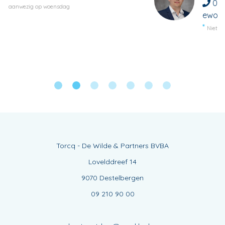
09 210 90 06
ewout.vanneyghem2@verz.kbc.be
Niet aanwezig op woensdagvoormiddag
Torcq - De Wilde & Partners BVBA
Lovelddreef 14
9070 Destelbergen
09 210 90 00