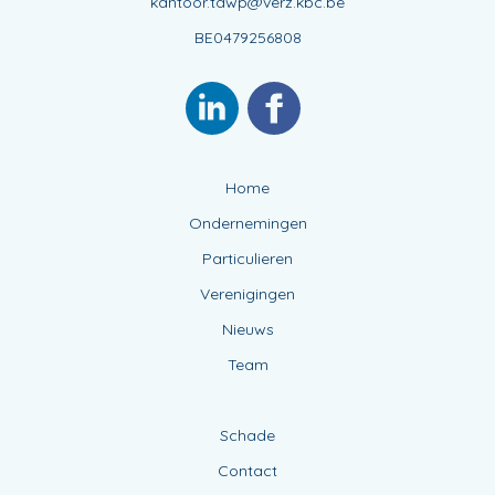
kantoor.tdwp@verz.kbc.be
BE0479256808
Home
Ondernemingen
Particulieren
Verenigingen
Nieuws
Team
Schade
Contact