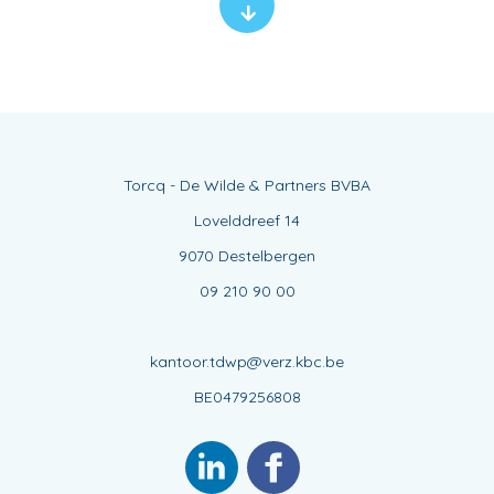
Torcq - De Wilde & Partners BVBA
Lovelddreef 14
9070 Destelbergen
09 210 90 00
kantoor.tdwp@verz.kbc.be
BE0479256808