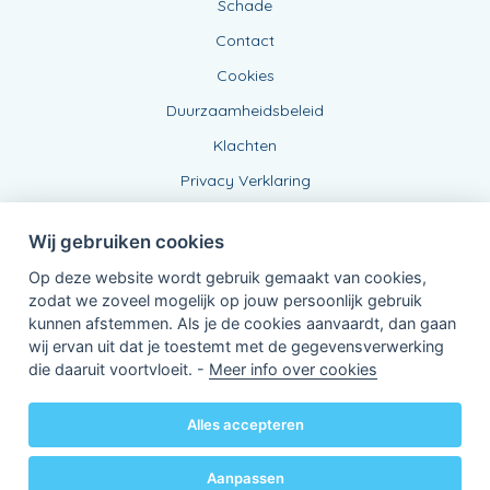
Schade
Contact
Cookies
Duurzaamheidsbeleid
Klachten
Privacy Verklaring
Wij gebruiken cookies
Op deze website wordt gebruik gemaakt van cookies,
zodat we zoveel mogelijk op jouw persoonlijk gebruik
kunnen afstemmen. Als je de cookies aanvaardt, dan gaan
wij ervan uit dat je toestemt met de gegevensverwerking
Verbonden Agent, BE0479256808
die daaruit voortvloeit. -
Meer info over cookies
van KBC Verzekeringen nv
Professor Roger Van Overstraetenplein 2
3000 Leuven - Belgie
Alles accepteren
BTW BE 0403.552.563 - RPR Leuven
Powered by
KBC-Agent
(
versie 3.21.0
)
Bene.be
© 2026 alle rechten voorbehouden
Aanpassen