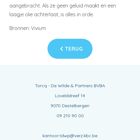
aangebracht. Als ze geen geluid maakt en een
laagje olie achterlaat, is alles in orde.
Bronnen: Vivium
TERUG
Torcq - De Wilde & Partners BVBA
Lovelddreef 14
9070 Destelbergen
09 210 90 00
kantoor.tdwp@verz.kbc.be